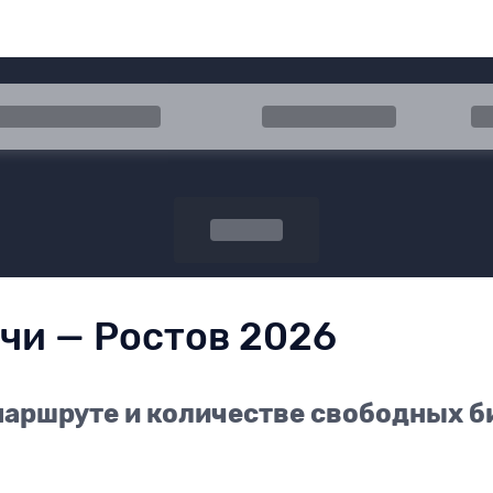
 прибытия
Туда
Об
Поиск
чи — Ростов 2026
аршруте и количестве свободных би