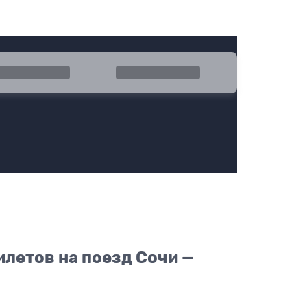
ратно
Эконом
летов на поезд Сочи —