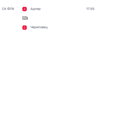
СК ФПК
Адлер
17:55
Череповец