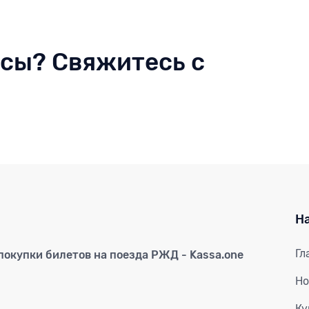
осы? Свяжитесь с
Н
Гл
окупки билетов на поезда РЖД - Kassa.one
Но
Ку