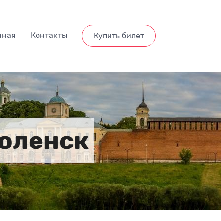
чная
Контакты
Купить билет
моленск