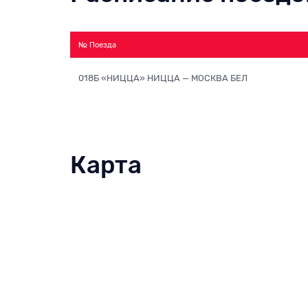
№ Поезда
018Б «НИЦЦА» НИЦЦА — МОСКВА БЕЛ
Карта