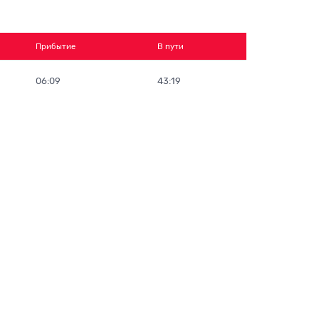
Прибытие
В пути
06:09
43:19