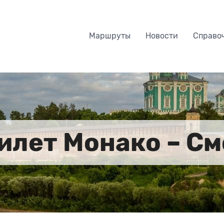
Маршруты
Новости
Справо
илет Монако – С