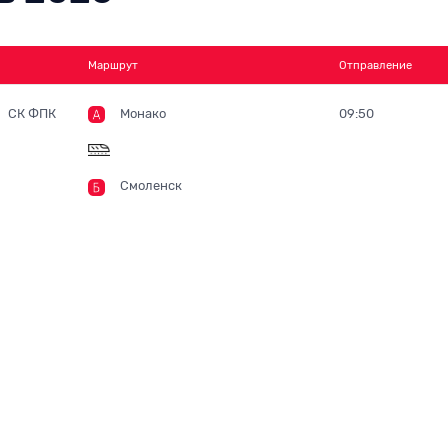
Маршрут
Отправление
СК ФПК
Монако
09:50
Смоленск