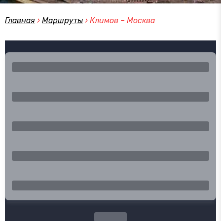
Главная
›
Маршруты
›
Климов – Москва
Город отправления
Город прибытия
Туда
Обратно
Эконом
Поиск