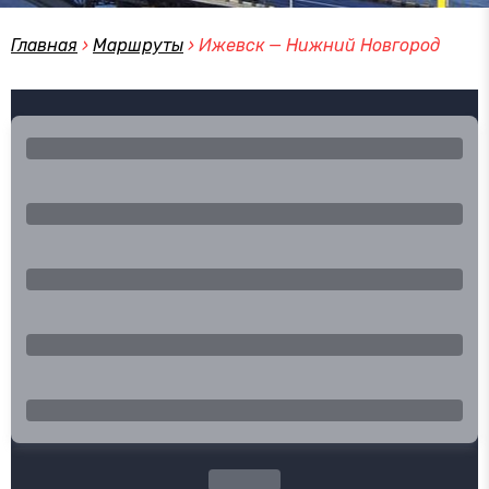
Главная
›
Маршруты
›
Ижевск — Нижний Новгород
Город отправления
Город прибытия
Туда
Обратно
Эконом
Поиск