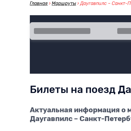
Главная
›
Маршруты
›
Даугавпилс – Санкт-
Город отправления
Город
Билеты на поезд Д
Актуальная информация о м
Даугавпилс – Санкт-Петерб