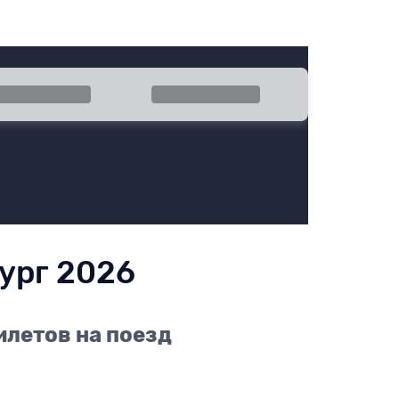
ратно
Эконом
ург 2026
илетов на поезд