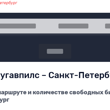
Петербург
 прибытия
Туда
Об
Поиск
аугавпилс – Санкт-Петерб
аршруте и количестве свободных б
ург