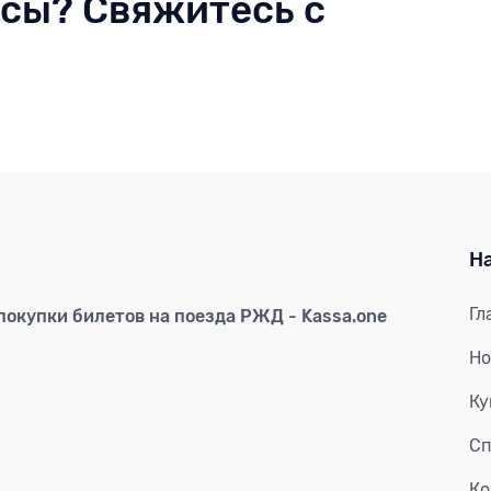
осы? Свяжитесь с
Н
Гл
окупки билетов на поезда РЖД - Kassa.one
Но
Ку
Сп
Ко