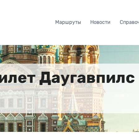
Маршруты
Новости
Справо
илет Даугавпилс 