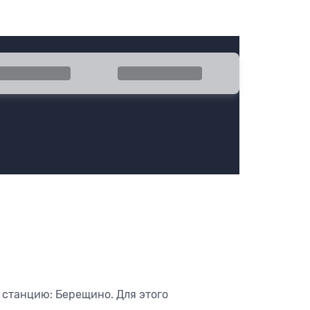
ратно
Эконом
 станцию: Берещино. Для этого