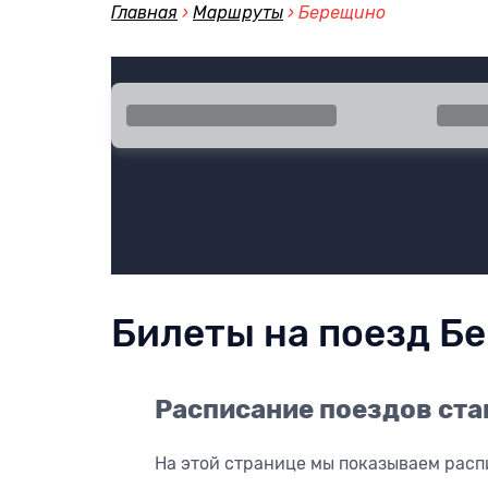
Главная
›
Маршруты
›
Берещино
Город отправления
Город
Билеты на поезд Б
Расписание поездов ст
На этой странице мы показываем расп