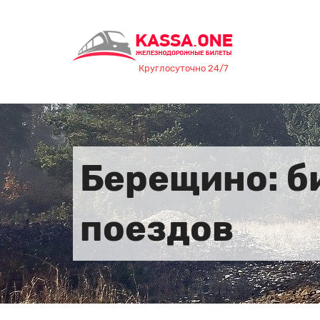
Круглосуточно 24/7
Берещино: б
поездов