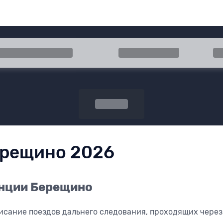
 прибытия
Туда
Об
Поиск
ерещино 2026
анции Берещино
исание поездов дальнего следования, проходящих через