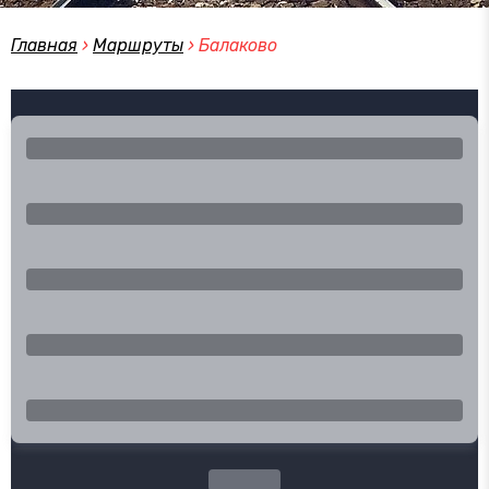
Главная
›
Маршруты
›
Балаково
Город отправления
Город прибытия
Туда
Обратно
Эконом
Поиск