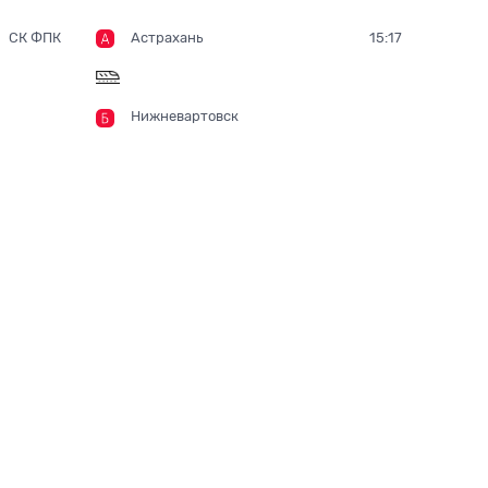
СК ФПК
Астрахань
15:17
Нижневартовск