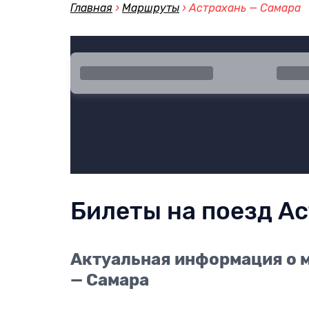
Главная
›
Маршруты
›
Астрахань — Самара
Город отправления
Город
Билеты на поезд А
Актуальная информация о м
— Самара