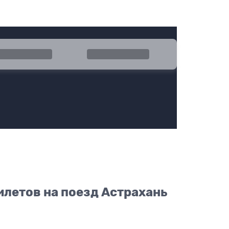
ратно
Эконом
летов на поезд Астрахань