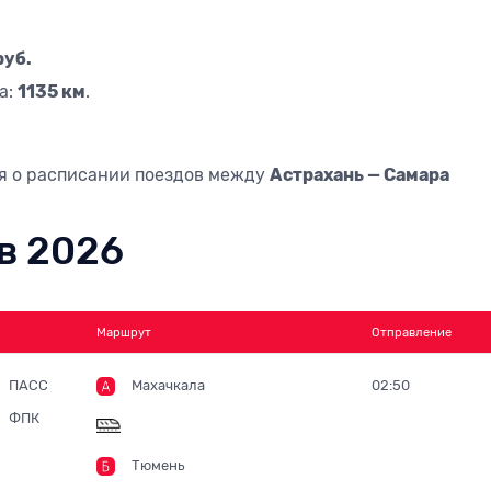
руб.
а:
1135 км
.
я о расписании поездов между
Астрахань — Самара
в 2026
Маршрут
Отправление
ПАСС
Махачкала
02:50
ФПК
Тюмень