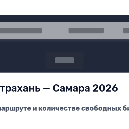
 прибытия
Туда
Об
Поиск
страхань — Самара 2026
аршруте и количестве свободных би